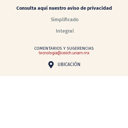
Consulta aquí nuestro aviso de privacidad
Simplificado
Integral
COMENTARIOS Y SUGERENCIAS
tecnologia@ceiich.unam.mx
UBICACIÓN
Hecho en México, todos los derechos reservados 2026. Esta página
puede ser reproducida con fines no lucrativos, siempre y cuando no se
mutile, se cite la fuente completa y su dirección electrónica. De otra
forma requiere permiso previo por escrito de la institución. Sitio web
administrado por el Centro de Investigaciones Interdisciplinarias en