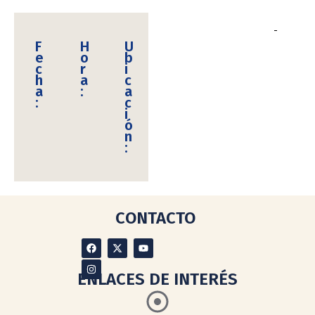
F
H
U
e
o
b
c
r
i
h
a
c
a
:
a
:
c
i
ó
n
:
CONTACTO
ENLACES DE INTERÉS