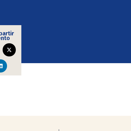
artir
ento