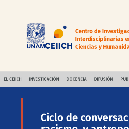
Centro de Investiga
Interdisciplinarias e
Ciencias y Humanid
EL CEIICH
INVESTIGACIÓN
DOCENCIA
DIFUSIÓN
PUB
Ciclo de conversaci
racismo, y antropo