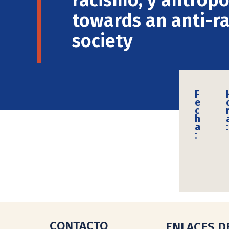
towards an anti-ra
society
F
e
c
h
a
:
:
CONTACTO
ENLACES D