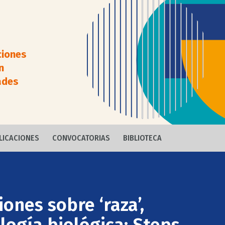
ciones
n
ades
LICACIONES
CONVOCATORIAS
BIBLIOTECA
ones sobre ‘raza’,
logía biológica: Steps