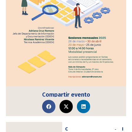
Compartir evento
C
I