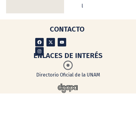
l
CONTACTO
ENLACES DE INTERÉS
Directorio Oficial de la UNAM
Dirección General de Asuntos
del Personal Académico