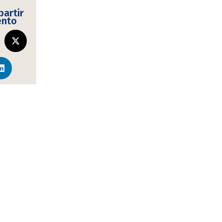
artir
ento