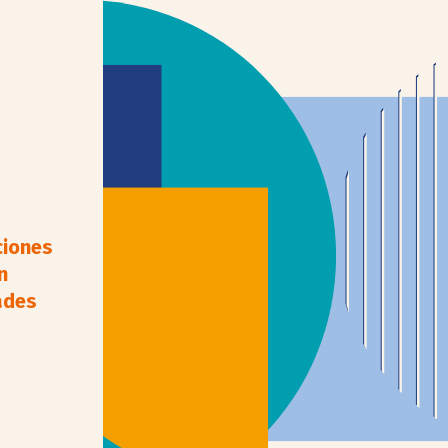
ciones
n
ades