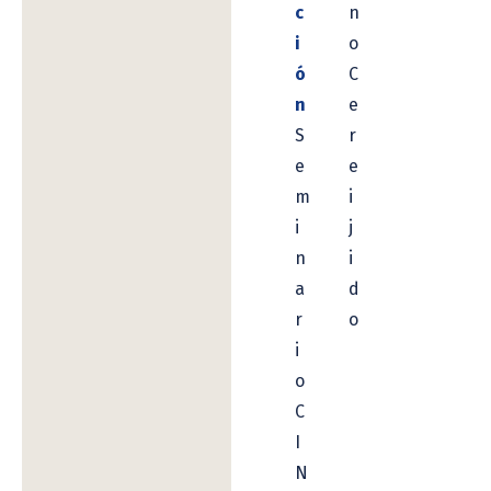
c
n
i
o
ó
C
n
e
S
r
e
e
m
i
i
j
n
i
a
d
r
o
i
o
C
I
N