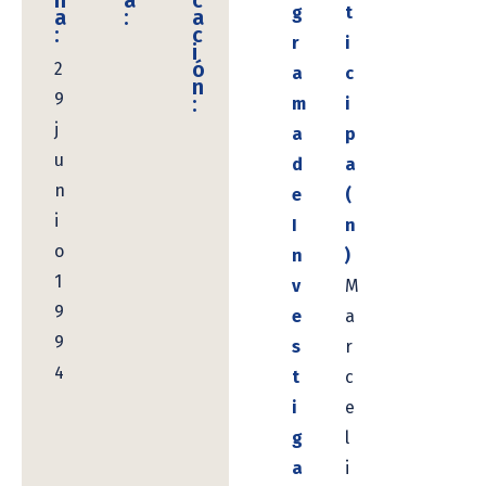
h
a
c
g
t
a
:
a
:
c
r
i
i
ó
2
a
c
n
9
:
m
i
j
a
p
u
d
a
n
e
(
i
I
n
o
n
)
1
v
M
9
e
a
9
s
r
4
t
c
i
e
g
l
a
i