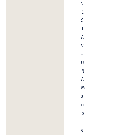
V
E
S
T
A
V
-
U
N
A
M
s
o
b
r
e