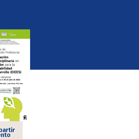
artir
ento