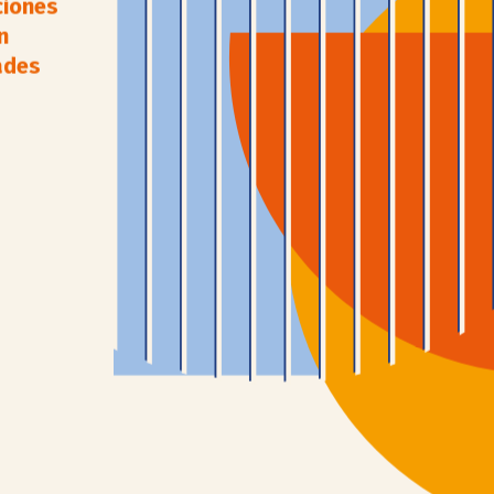
ciones
n
ades