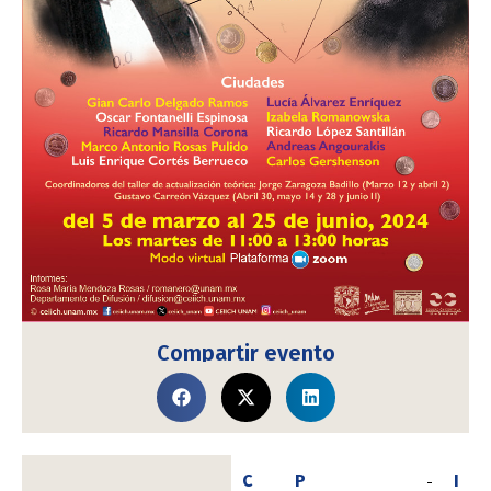
Compartir evento
C
P
I