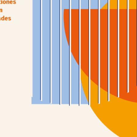
ciones
n
ades