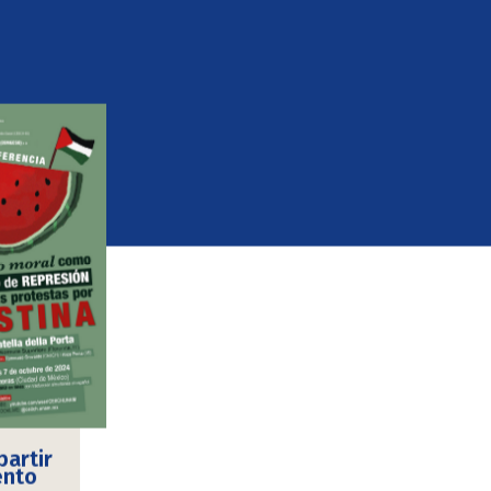
artir
ento