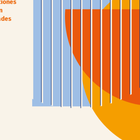
ciones
n
ades