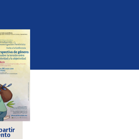
artir
ento