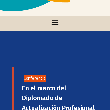
Conferencia
En el marco del
Diplomado de
Actualización Profesional