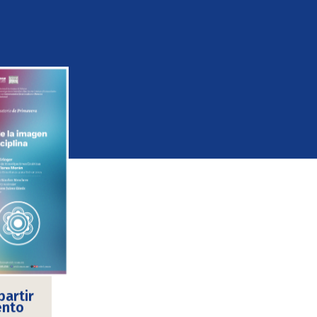
artir
ento