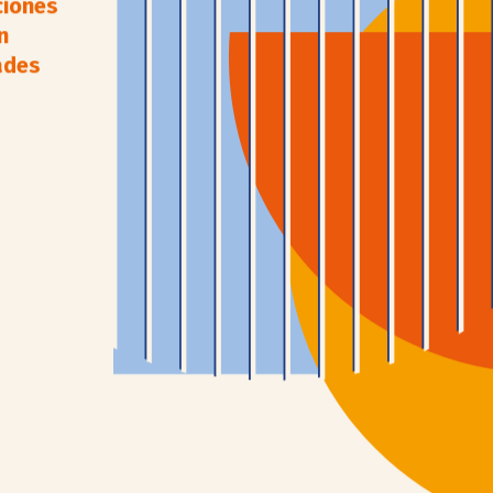
ciones
n
ades