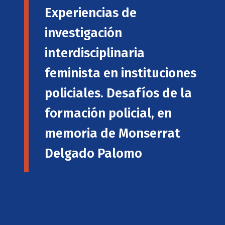
Experiencias de
investigación
interdisciplinaria
feminista en instituciones
policiales. Desafíos de la
formación policial, en
memoria de Monserrat
Delgado Palomo