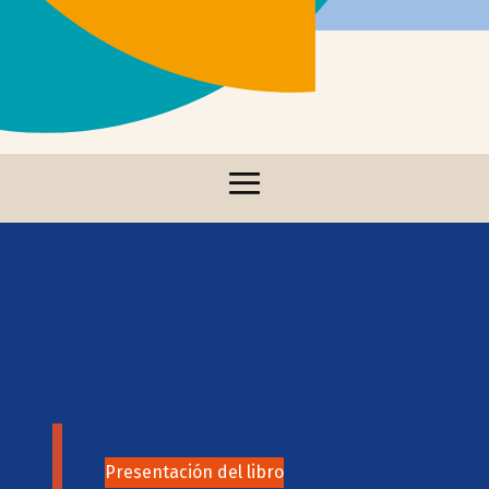
Presentación del libro