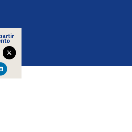
artir
ento