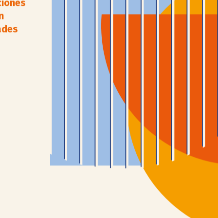
ciones
n
ades