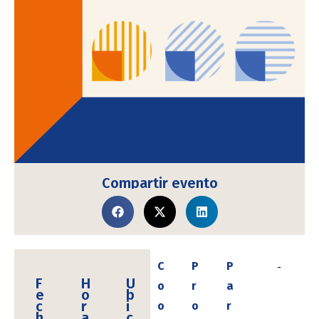
Compartir evento
C
P
P
F
H
U
o
r
a
e
o
b
c
r
i
o
o
r
h
a
c