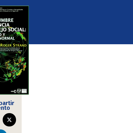
artir
ento