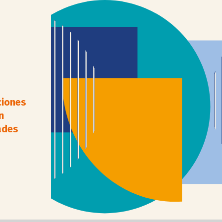
ciones
n
ades