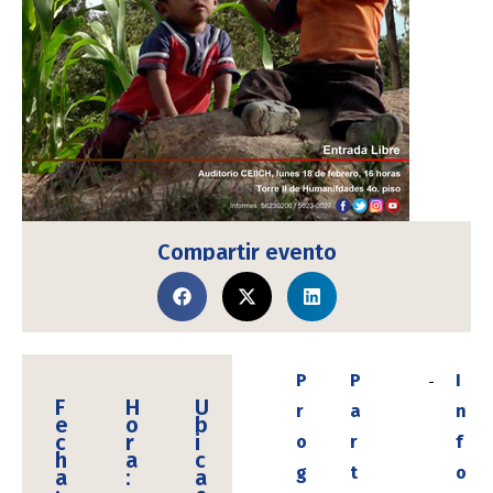
Compartir evento
P
P
I
F
H
U
r
a
n
e
o
b
c
r
i
o
r
f
h
a
c
g
t
o
a
:
a