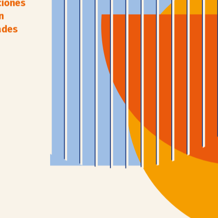
ciones
n
ades