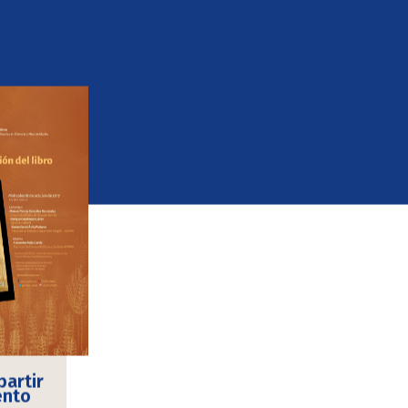
artir
ento