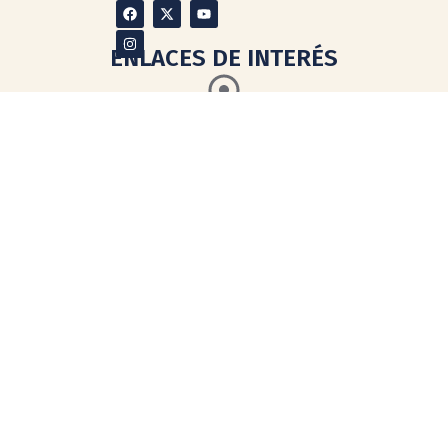
ENLACES DE INTERÉS
Directorio Oficial de la UNAM
Dirección General de Asuntos
del Personal Académico
Defensoría de los
Derechos
Universitarios