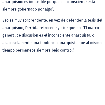
anarquismo es imposible porque el inconsciente está
siempre gobernado por algo”.
Eso es muy sorprendente: en vez de defender la tesis del
anarquismo, Derrida retrocede y dice que no. “El marco
general de discusión es el inconsciente anarquista, o
acaso solamente una tendencia anarquista que al mismo
tiempo permanece siempre bajo control”.
La obra mencionada es una de las más importantes de
Freud, y en ella se reta a sí mismo, diciendo que hasta
ahora hemos admitido que el inconsciente, aunque sea
caótico, desorganizado, siempre está gobernado por un
principio: el del placer, concluyó Catherine Malabou.
Gaceta UNAM