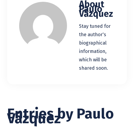
About
Paulo
Vázquez
Stay tuned for
the author's
biographical
information,
which will be
shared soon.
Entries by
Paulo
Vázquez