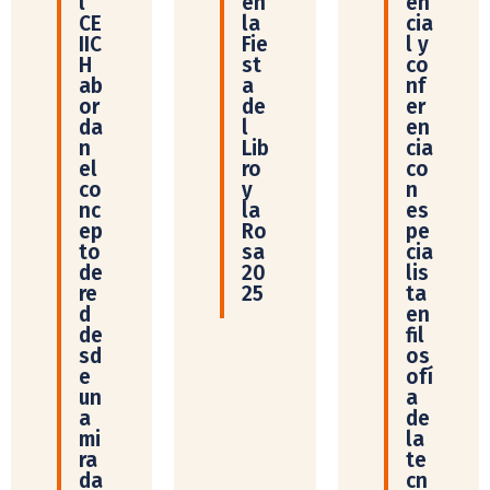
l
en
en
CE
la
cia
IIC
Fie
l y
H
st
co
ab
a
nf
or
de
er
da
l
en
n
Lib
cia
el
ro
co
co
y
n
nc
la
es
ep
Ro
pe
to
sa
cia
de
20
lis
re
25
ta
d
en
de
fil
sd
os
e
ofí
un
a
a
de
mi
la
ra
te
da
cn