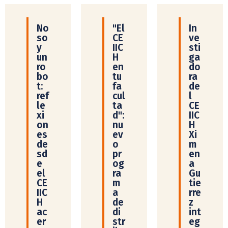
No
"El
In
so
CE
ve
y
IIC
sti
un
H
ga
ro
en
do
bo
tu
ra
t:
fa
de
ref
cul
l
le
ta
CE
xi
d":
IIC
on
nu
H
es
ev
Xi
de
o
m
sd
pr
en
e
og
a
el
ra
Gu
CE
m
tie
IIC
a
rre
H
de
z
ac
di
int
er
str
eg