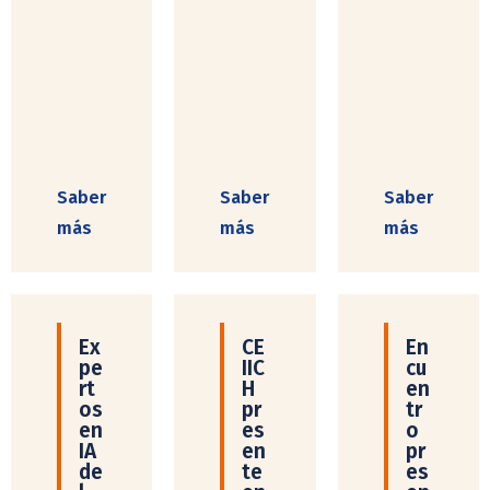
Saber
Saber
Saber
más
más
más
Ex
CE
En
pe
IIC
cu
rt
H
en
os
pr
tr
en
es
o
IA
en
pr
de
te
es