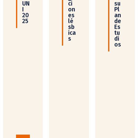
UN
ci
su
I
on
Pl
20
es
an
25
lé
de
sb
Es
ica
tu
s
di
os