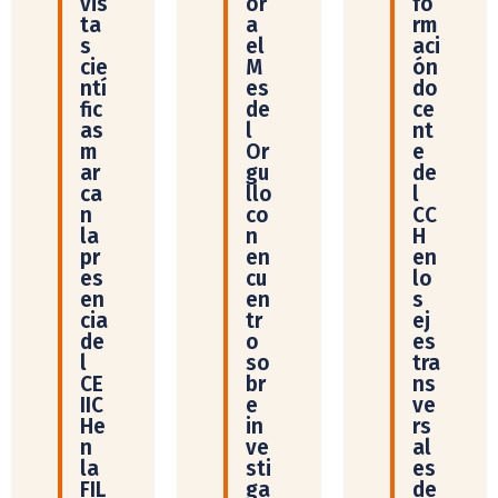
vis
or
fo
ta
a
rm
s
el
aci
cie
M
ón
ntí
es
do
fic
de
ce
as
l
nt
m
Or
e
ar
gu
de
ca
llo
l
n
co
CC
la
n
H
pr
en
en
es
cu
lo
en
en
s
cia
tr
ej
de
o
es
l
so
tra
CE
br
ns
IIC
e
ve
He
in
rs
n
ve
al
la
sti
es
FIL
ga
de