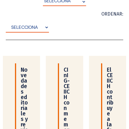
ORDENAR:
No
CI
El
ve
nI
CE
da
G-
IIC
de
CE
H
s
IIC
co
ed
H
nt
ito
co
rib
ria
n
uy
le
m
e
s y
e
a
re
m
la