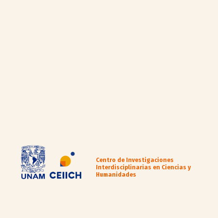
Centro de Investigaciones
Interdisciplinarias en Ciencias y
Humanidades