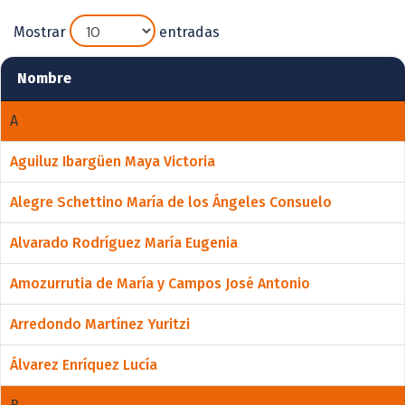
Mostrar
entradas
Nombre
A
Aguiluz Ibargüen Maya Victoria
Alegre Schettino María de los Ángeles Consuelo
Alvarado Rodríguez María Eugenia
Amozurrutia de María y Campos José Antonio
Arredondo Martínez Yuritzi
Álvarez Enríquez Lucía