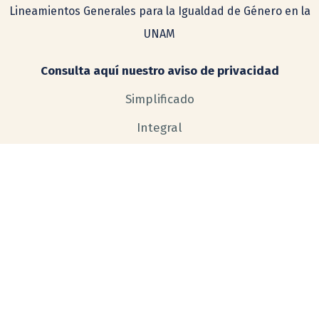
Lineamientos Generales para la Igualdad de Género en la
UNAM
Consulta aquí nuestro aviso de privacidad
Simplificado
Integral
CRÉDITOS
COMENTARIOS Y SUGERENCIAS
tecnologia@ceiich.unam.mx
UBICACIÓN
Hecho en México, todos los derechos reservados 2026. Esta página
puede ser reproducida con fines no lucrativos, siempre y cuando no se