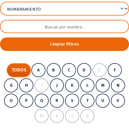
Limpiar filtros
TODOS
A
B
C
D
E
F
G
H
I
J
K
L
M
N
O
P
Q
R
S
T
U
V
W
X
Y
Z