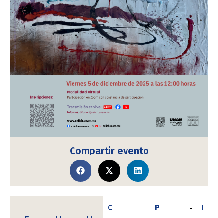
Compartir evento
C
P
I