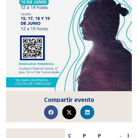
Compartir evento
C
P
P
I