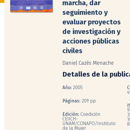
marcha, dar
seguimiento y
evaluar proyectos
de investigación y
acciones públicas
civiles
Daniel Cazés Menache
Detalles de la publi
Año:
2005
C
4
Páginas:
209 pp.
I
9
Edición:
Coedición
3
CEIICH-
1
UNAM/CONAPO/Instituto
8
de la Mujer