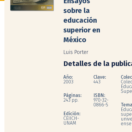
Ensayos
sobre la
educación
superior en
México
Luis Porter
Detalles de la publi
Año:
Clave:
Colec
2003
443
Colec
Educ
Supe
Páginas:
ISBN:
243 pp.
970-32-
0866-5
Tema
Educ
Edición:
super
CEIICH-
unive
UNAM
ense