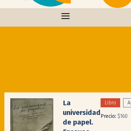
La
Libro
A
universidad
Precio:
$160
de papel.