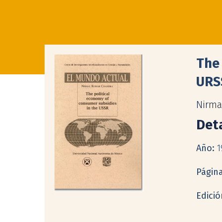
The 
URS
Nirma
Deta
Año:
1
Págin
Edici