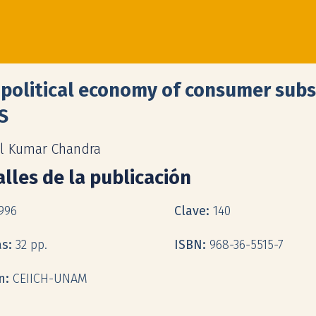
political economy of consumer subsi
S
l Kumar Chandra
lles de la publicación
996
Clave:
140
as:
32 pp.
ISBN:
968-36-5515-7
ón:
CEIICH-UNAM