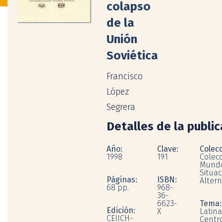
colapso
de la
Unión
Soviética
Francisco
López
Segrera
Detalles de la publi
Año:
Clave:
Colecc
1998
191
Colecc
Mundo
Situac
Páginas:
ISBN:
Altern
68 pp.
968-
36-
6623-
Tema
Edición:
X
Latina
CEIICH-
Centr