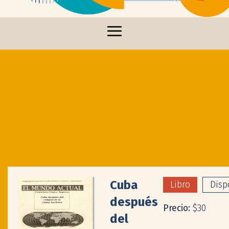
Cuba
Libro
Disp
después
Precio:
$30
del