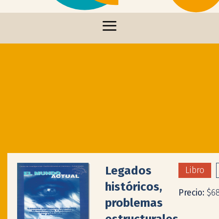
Legados
Libro
históricos,
Precio:
$6
problemas
estructurales