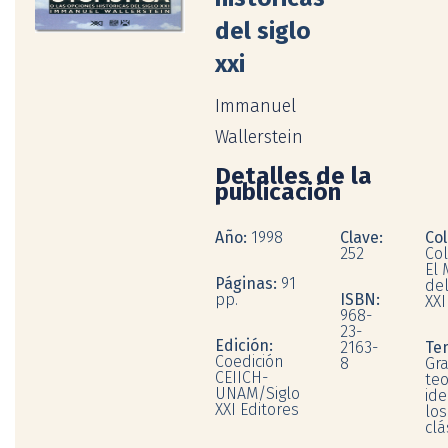
del siglo
xxi
Immanuel
Wallerstein
Detalles de la
publicación
Año:
1998
Clave:
Col
252
Col
El
Páginas:
91
del
pp.
ISBN:
XXI
968-
23-
Edición:
2163-
Te
Coedición
8
Gr
CEIICH-
teo
UNAM/Siglo
ide
XXI Editores
los
clá