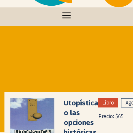
Utopística
Libro
Ag
o las
Precio:
$65
opciones
históricas