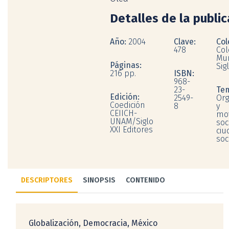
Detalles de la publi
Año:
2004
Clave:
Col
478
Col
Mu
Páginas:
Sig
216 pp.
ISBN:
968-
23-
Te
Edición:
2549-
Org
Coedición
8
y
CEIICH-
mo
UNAM/Siglo
soc
XXI Editores
ciu
soc
DESCRIPTORES
SINOPSIS
CONTENIDO
Globalización, Democracia, México