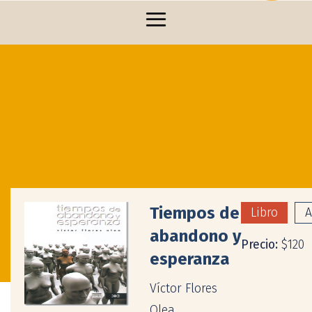
Tiempos de
Libro
A
abandono y
Precio:
$120
esperanza
Víctor Flores
Olea