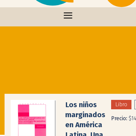
Los niños
Libro
marginados
Precio:
$1
en América
Latina. Una