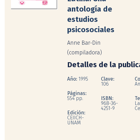
antología de
estudios
psicosociales
Anne Bar-Din
(compiladora)
Detalles de la publi
Año:
1995
Clave:
Co
106
An
Páginas:
554 pp.
ISBN:
T
968-36-
La
4251-9
Ce
Edición:
CEIICH-
UNAM