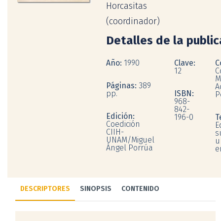
Horcasitas
(coordinador)
Detalles de la publi
Año:
1990
Clave:
C
12
C
M
Páginas:
389
A
pp.
ISBN:
P
968-
842-
Edición:
196-0
T
Coedición
E
CIIH-
s
UNAM/Miguel
u
Ángel Porrúa
e
DESCRIPTORES
SINOPSIS
CONTENIDO