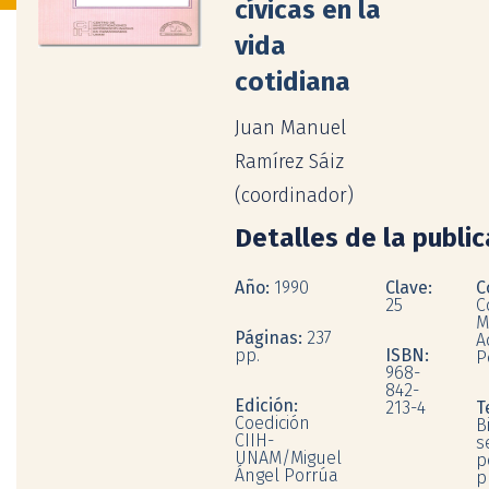
cívicas en la
vida
cotidiana
Juan Manuel
Ramírez Sáiz
(coordinador)
Detalles de la publi
Año:
1990
Clave:
C
25
C
M
Páginas:
237
A
pp.
ISBN:
P
968-
842-
Edición:
213-4
T
Coedición
B
CIIH-
s
UNAM/Miguel
p
Ángel Porrúa
p