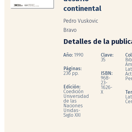
continental
Pedro Vuskovic
Bravo
Detalles de la publi
Año:
1990
Clave:
Col
35
Bib
Am
Páginas:
Lat
236 pp.
ISBN:
Act
968-
Pe
23-
Edición:
1626-
Coedición
X
Te
Universidad
Lat
de las
Ce
Naciones
Unidas-
Siglo XXI