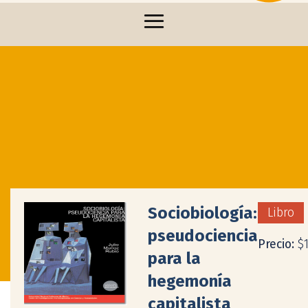
Sociobiología:
Libro
pseudociencia
Precio:
$
para la
hegemonía
capitalista