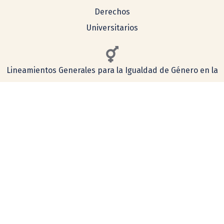
Derechos
Universitarios
Lineamientos Generales para la Igualdad de Género en la
UNAM
Consulta aquí nuestro aviso de privacidad
Simplificado
Integral
COMENTARIOS Y SUGERENCIAS
tecnologia@ceiich.unam.mx
UBICACIÓN