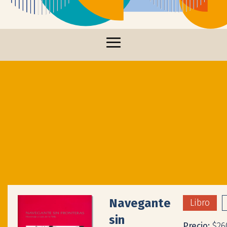
Navegante
Libro
sin
Precio:
$26