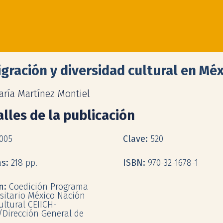
gración y diversidad cultural en Méx
aría Martínez Montiel
lles de la publicación
005
Clave:
520
as:
218 pp.
ISBN:
970-32-1678-1
ón:
Coedición Programa
sitario México Nación
ultural CEIICH-
Dirección General de