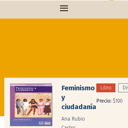
Feminismo
Libro
Di
y
Precio:
$100
ciudadanía
Ana Rubio
Castro