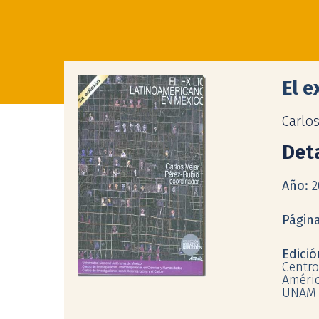
El e
Carlos
Deta
Año:
2
Págin
Edici
Centro
Améric
UNAM