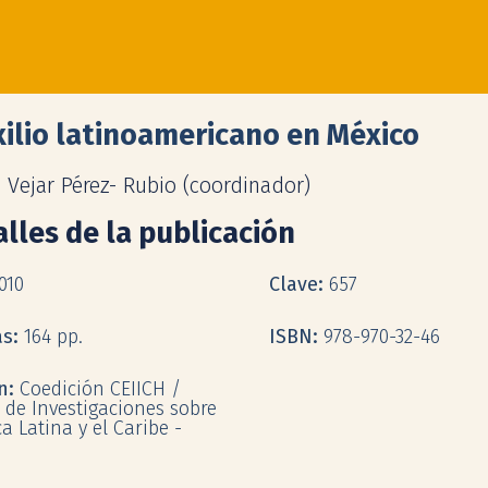
xilio latinoamericano en México
 Vejar Pérez- Rubio (coordinador)
lles de la publicación
010
Clave:
657
as:
164 pp.
ISBN:
978-970-32-46
ón:
Coedición CEIICH /
 de Investigaciones sobre
a Latina y el Caribe -