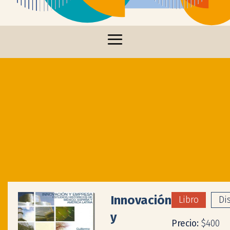
Innovación
Libro
Di
y
Precio:
$400