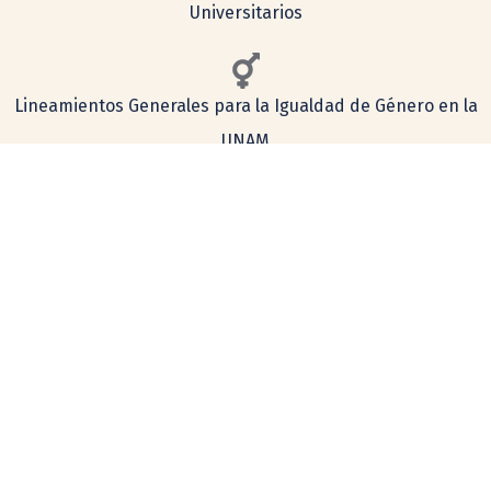
Universitarios
Lineamientos Generales para la Igualdad de Género en la
UNAM
Consulta aquí nuestro aviso de privacidad
Simplificado
Integral
COMENTARIOS Y SUGERENCIAS
tecnologia@ceiich.unam.mx
UBICACIÓN