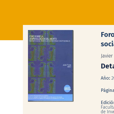
Foro
soci
Javier
Deta
Año:
2
Págin
Edici
Facult
de Inv