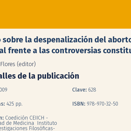
 sobre la despenalización del abort
al frente a las controversias consti
 Flores (editor)
lles de la publicación
009
Clave:
628
as:
425 pp.
ISBN:
978-970-32-50
ón:
Coedición CEIICH -
ad de Medicina  Instituto
estigaciones Filosóficas-