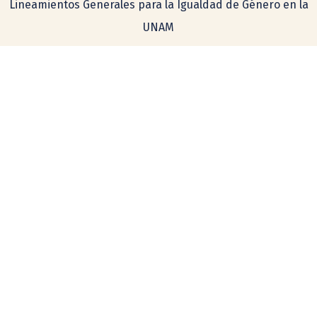
Lineamientos Generales para la Igualdad de Género en la
UNAM
Consulta aquí nuestro aviso de privacidad
Simplificado
Integral
COMENTARIOS Y SUGERENCIAS
tecnologia@ceiich.unam.mx
UBICACIÓN
Hecho en México, todos los derechos reservados 2026. Esta página
puede ser reproducida con fines no lucrativos, siempre y cuando no se
mutile, se cite la fuente completa y su dirección electrónica. De otra