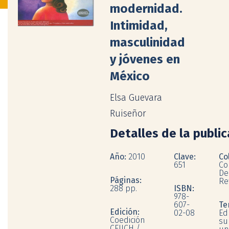
modernidad.
Intimidad,
masculinidad
y jóvenes en
México
Elsa Guevara
Ruiseñor
Detalles de la publi
Año:
2010
Clave:
Co
651
Co
De
Páginas:
Re
288 pp.
ISBN:
978-
607-
Te
Edición:
02-08
Ed
Coedición
su
CEIICH /