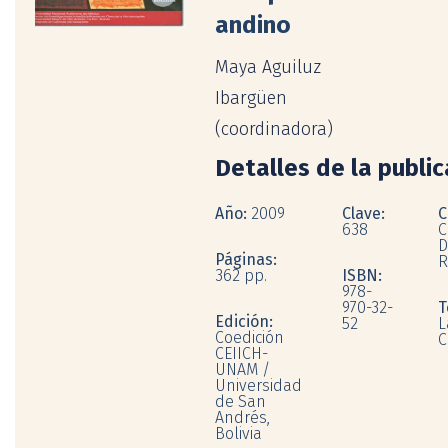
andino
Maya Aguiluz
Ibargüen
(coordinadora)
Detalles de la publi
Año:
2009
Clave:
C
638
C
D
Páginas:
R
362 pp.
ISBN:
978-
970-32-
T
Edición:
52
L
Coedición
C
CEIICH-
UNAM /
Universidad
de San
Andrés,
Bolivia