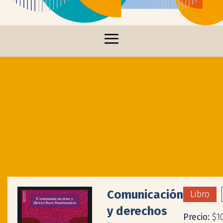
Comunicación
Libro
y derechos
Precio:
$1