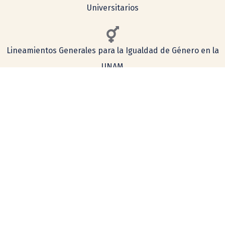
Universitarios
Lineamientos Generales para la Igualdad de Género en la
UNAM
Consulta aquí nuestro aviso de privacidad
Simplificado
Integral
COMENTARIOS Y SUGERENCIAS
tecnologia@ceiich.unam.mx
UBICACIÓN