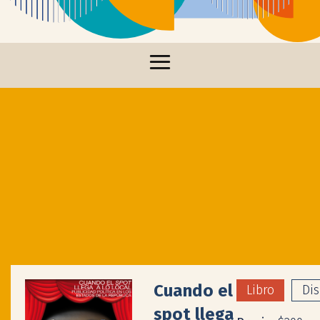
Cuando el
Libro
Di
spot llega