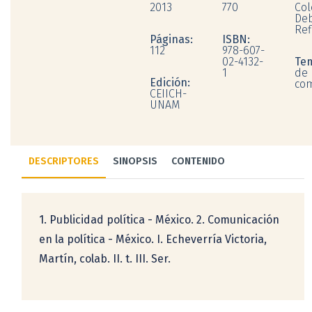
2013
770
Col
Deb
Ref
Páginas:
ISBN:
112
978-607-
02-4132-
Te
1
de
Edición:
com
CEIICH-
UNAM
DESCRIPTORES
SINOPSIS
CONTENIDO
1. Publicidad política - México. 2. Comunicación
en la política - México. I. Echeverría Victoria,
Martín, colab. II. t. III. Ser.