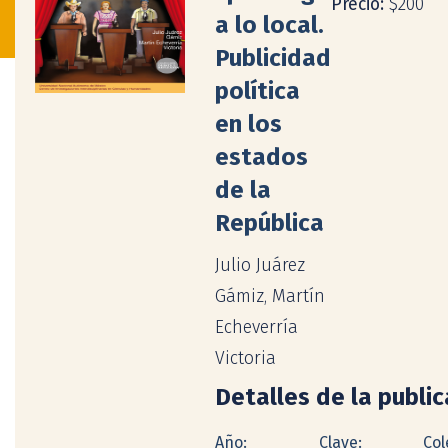
Precio:
$200
a lo local.
Publicidad
política
en los
estados
de la
República
Julio Juárez
Gámiz, Martín
Echeverría
Victoria
Detalles de la publi
Año:
Clave:
Col