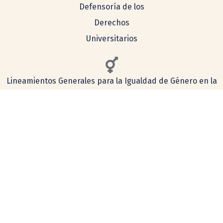
Defensoría de los
Derechos
Universitarios
Lineamientos Generales para la Igualdad de Género en la
UNAM
Consulta aquí nuestro aviso de privacidad
Simplificado
Integral
COMENTARIOS Y SUGERENCIAS
tecnologia@ceiich.unam.mx
UBICACIÓN