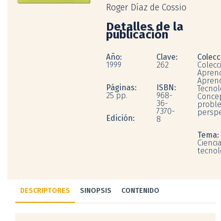
Roger Díaz de Cossio
Detalles de la
publicación
Año:
Clave:
Colecc
1999
262
Colecc
Apren
Aprend
Páginas:
ISBN:
Tecnol
25 pp.
968-
Concep
36-
probl
7370-
perspe
Edición:
8
Tema:
Ciencia
tecnol
DESCRIPTORES
SINOPSIS
CONTENIDO