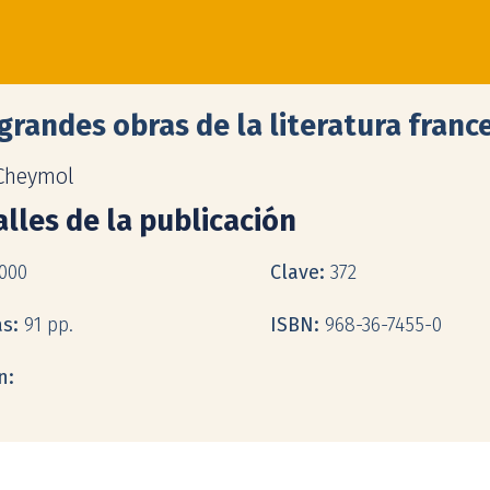
grandes obras de la literatura franc
Cheymol
lles de la publicación
000
Clave:
372
as:
91 pp.
ISBN:
968-36-7455-0
n: